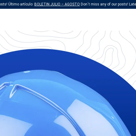
sts! Último artículo:
BOLETIN JULIO – AGOSTO
Don´t miss any of our posts! Lates