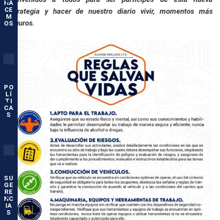
HA
CE
estrategia y hacer de nuestro diario vivir, momentos más
M
seguros.
OS
PO
LÍ
TI
CA
S
SU
GE
RE
NC
IA
S