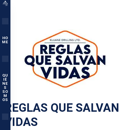
HO
ME
QU
IÉ
NE
S
SO
M
OS
REGLAS QUE SALVAN
VIDAS