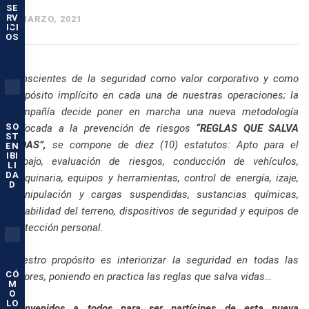
SE
RV
3 MARZO, 2021
ICI
OS
Conscientes de la seguridad como valor corporativo y como
propósito implícito en cada una de nuestras operaciones; la
compañía decide poner en marcha una nueva metodología
SO
enfocada a la prevención de riesgos
“REGLAS QUE SALVA
ST
VIDAS”,
se compone de diez (10) estatutos: Apto para el
EN
IBI
trabajo, evaluación de riesgos, conducción de vehículos,
LI
DA
maquinaria, equipos y herramientas, control de energía, izaje,
D
manipulación y cargas suspendidas, sustancias químicas,
estabilidad del terreno, dispositivos de seguridad y equipos de
protección personal.
Nuestro propósito es interiorizar la seguridad en todas las
CÓ
labores, poniendo en practica las reglas que salva vidas…
M
O
LO
Bienvenidos a todos para ser partícipes de esta nueva