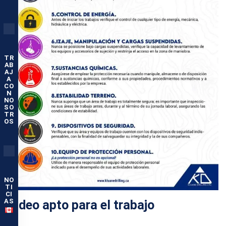
TR
AB
AJ
A
CO
N
NO
SO
TR
OS
NO
TI
CI
AS
Video apto para el trabajo