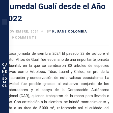
Humedal Gualí desde el Año
2022
6 NOVIEMBRE, 2024
BY
KLUANE COLOMBIA
0 COMMENTS
Exitosa jornada de siembra 2024 El pasado 23 de octubre el
sector Altos de Gualí fue escenario de una importante jornada
QU
ambiental, en la que se sembraron 80 árboles de especies
IÉ
nativos como Arboloco, Tibar, Laurel y Chilco, en pro de la
NE
S
restauración y conservación de este valioso ecosistema. La
SO
M
actividad fue posible gracias al esfuerzo conjunto de los
OS
colaboradores y el apoyo de la Corporación Autónoma
Regional (CAR), quienes trabajaron de la mano para llevarla a
cabo. Con antelación a la siembra, se brindó mantenimiento y
poda a un área de 5.000 m², reforzando así el cuidado del