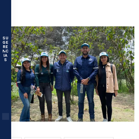
SU
GE
RE
NC
IA
S