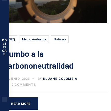
HSEQ
Medio Ambiente
Noticias
PO
LÍ
TI
CA
Rumbo a la
S
carbononeutralidad
15 JUNIO, 2023
BY
KLUANE COLOMBIA
0 COMMENTS
READ MORE