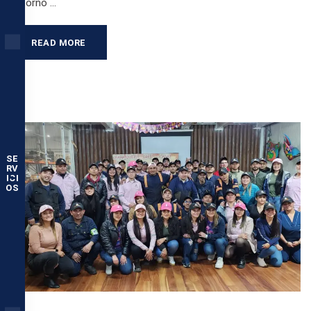
entorno …
READ MORE
SE
RV
ICI
OS