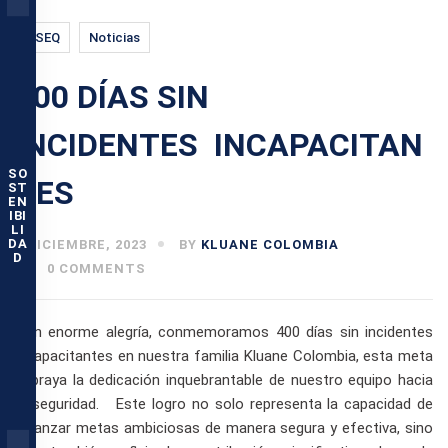
HSEQ
Noticias
400 DÍAS SIN
INCIDENTES INCAPACITAN
SO
TES
ST
EN
IBI
LI
DA
5 DICIEMBRE, 2023
BY
KLUANE COLOMBIA
D
0 COMMENTS
Con enorme alegría, conmemoramos 400 días sin incidentes
incapacitantes en nuestra familia Kluane Colombia, esta meta
subraya la dedicación inquebrantable de nuestro equipo hacia
la seguridad. Este logro no solo representa la capacidad de
alcanzar metas ambiciosas de manera segura y efectiva, sino