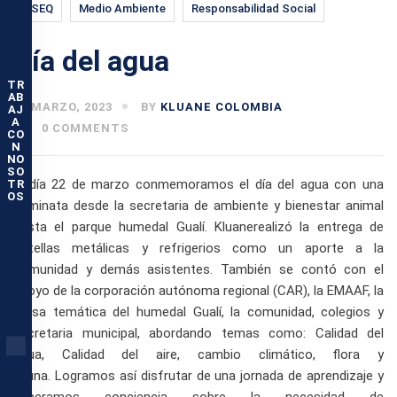
HSEQ
Medio Ambiente
Responsabilidad Social
Día del agua
TR
AB
22 MARZO, 2023
BY
KLUANE COLOMBIA
AJ
A
0 COMMENTS
CO
N
NO
SO
El día 22 de marzo conmemoramos el día del agua con una
TR
OS
caminata desde la secretaria de ambiente y bienestar animal
hasta el parque humedal Gualí. Kluanerealizó la entrega de
botellas metálicas y refrigerios como un aporte a la
comunidad y demás asistentes. También se contó con el
apoyo de la corporación autónoma regional (CAR), la EMAAF, la
mesa temática del humedal Gualí, la comunidad, colegios y
secretaria municipal, abordando temas como: Calidad del
agua, Calidad del aire, cambio climático, flora y
fauna. Logramos así disfrutar de una jornada de aprendizaje y